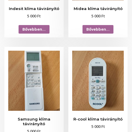
Indesit klíma távirányító
Midea klíma távirányító
5 000
Ft
5 000
Ft
Bővebben…
Bővebben…
Samsung klíma
R-cool klíma távirányító
távirányító
5 000
Ft
5 000
Ft