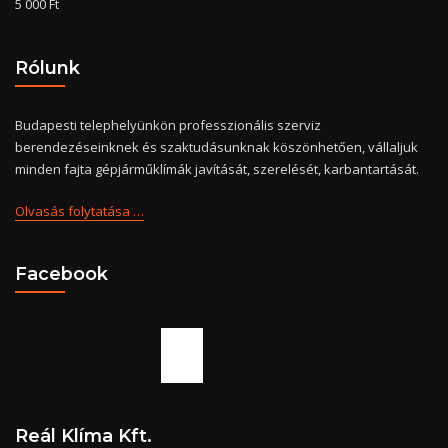
5 000
Ft
Rólunk
Budapesti telephelyünkön professzionális szerviz
berendezéseinknek és szaktudásunknak köszönhetően, vállaljuk
minden fajta gépjárműklímák javítását, szerelését, karbantartását.
Olvasás folytatása …
Facebook
Slottica Casino PL
Reál Klíma Kft.