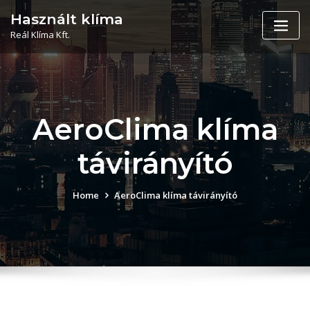
Skip
Használt klíma
to
Reál Klíma Kft.
content
AeroClima klíma
távirányító
Home
AeroClima klíma távirányító