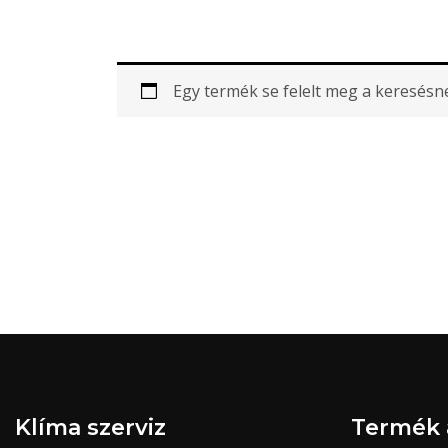
Egy termék se felelt meg a keresésn
Klíma szerviz
Termék 