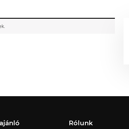
ek.
ajánló
Rólunk