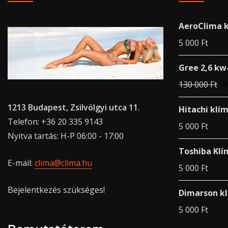
AeroClima k
5 000
Ft
Gree 2,6 kw
130 000
Ft
9
1213 Budapest, Zsilvölgyi utca 11.
Hitachi klí
Telefon: +36 20 335 9143
5 000
Ft
Nyitva tartás: H-P 06:00 - 17:00
Toshiba Klí
E-mail:
clima@clima.hu
5 000
Ft
Bejelentkezés szükséges!
Dimarson kl
5 000
Ft