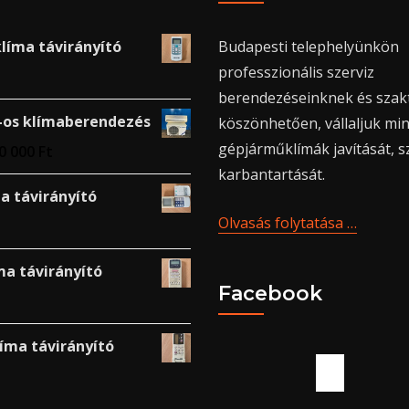
líma távirányító
Budapesti telephelyünkön
professzionális szerviz
berendezéseinknek és sza
-os klímaberendezés
köszönhetően, vállaljuk min
gépjárműklímák javítását, s
0 000
Ft
karbantartását.
ma távirányító
Olvasás folytatása …
ma távirányító
Facebook
íma távirányító