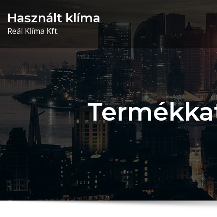
Skip
Használt klíma
to
Reál Klíma Kft.
content
Termékkat