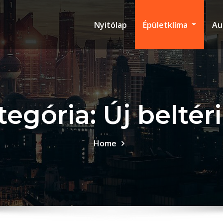
Nyitólap
Épületklíma
Au
egória: Új beltér
Home