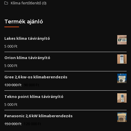
Klíma fertőtlenítő
(0)
Termék ajánló
Lakes klíma távirányító
5 000
Ft
Orion klíma távirányító
5 000
Ft
Gree 2,6 kw-os klímaberendezés
130 000
Ft
90 000
Ft
Tekno point klíma távirányító
5 000
Ft
Panasonic 2,6 kW klímaberendezés
150 000
Ft
120 000
Ft