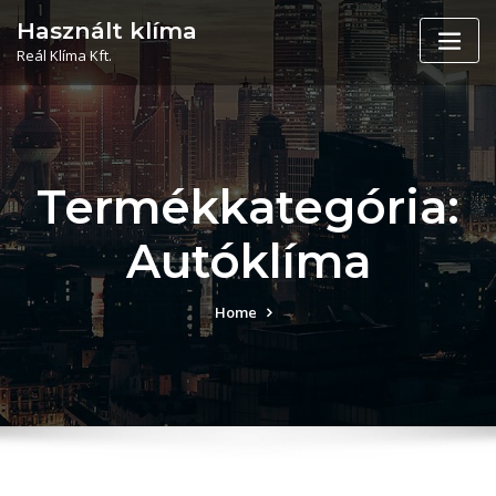
Skip
Használt klíma
to
Reál Klíma Kft.
content
Termékkategória:
Autóklíma
Home