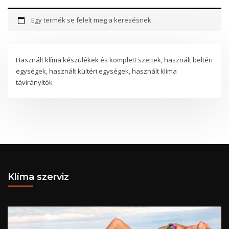
Egy termék se felelt meg a keresésnek.
Használt klíma készülékek és komplett szettek, használt beltéri
egységek, használt kültéri egységek, használt klíma
távirányítók
Klíma szerviz