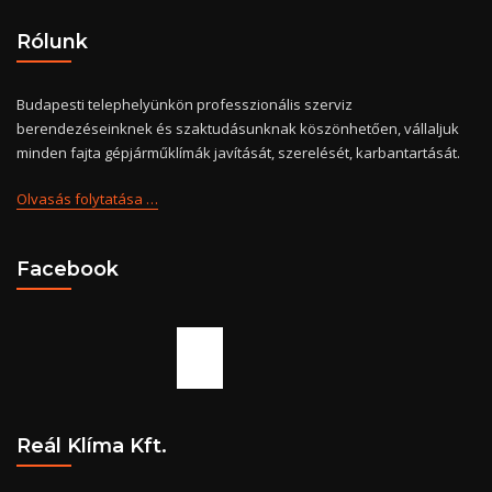
Rólunk
Budapesti telephelyünkön professzionális szerviz
berendezéseinknek és szaktudásunknak köszönhetően, vállaljuk
minden fajta gépjárműklímák javítását, szerelését, karbantartását.
Olvasás folytatása …
Facebook
Slottica Casino PL
Reál Klíma Kft.
Zapraszamy do świata Slotica Online Casino - miejsca, gdzie
pasjonaci hazardu znajdą wszystko, czego pragną. Nasza platforma