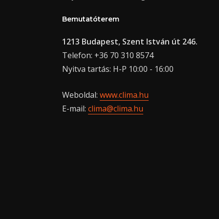
Bemutatóterem
1213 Budapest, Szent István út 246.
Telefon: +36 70 310 8574
Nyitva tartás: H-P 10:00 - 16:00
Weboldal:
www.clima.hu
E-mail:
clima@clima.hu
asino
ca Online
onaci
zego pragną.