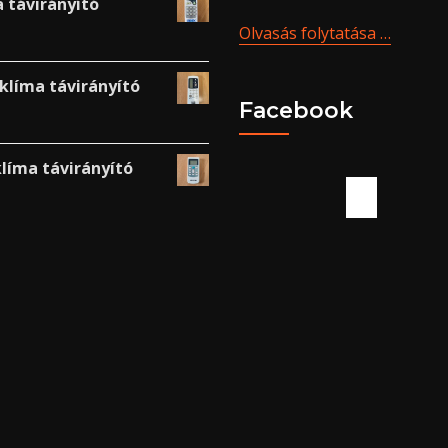
 távirányító
Olvasás folytatása …
líma távirányító
Facebook
líma távirányító
Slottica C
PL
Zapraszamy do świata Sloti
Casino - miejsca, gdzie pasj
hazardu znajdą wszystko, c