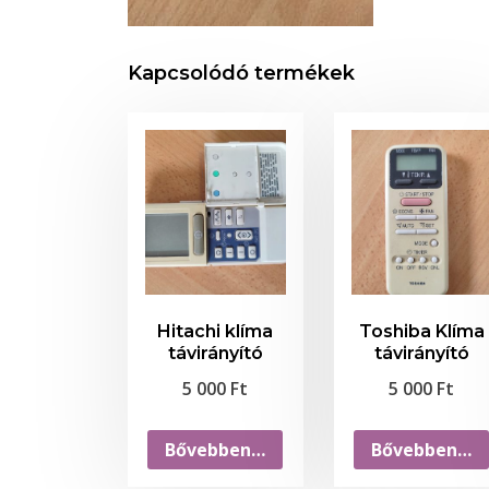
Kapcsolódó termékek
Hitachi klíma
Toshiba Klíma
távirányító
távirányító
5 000
Ft
5 000
Ft
Bővebben…
Bővebben…