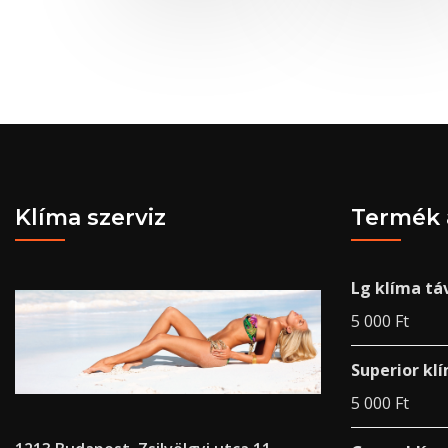
Klíma szerviz
Termék 
Lg klíma tá
5 000
Ft
Superior kl
5 000
Ft