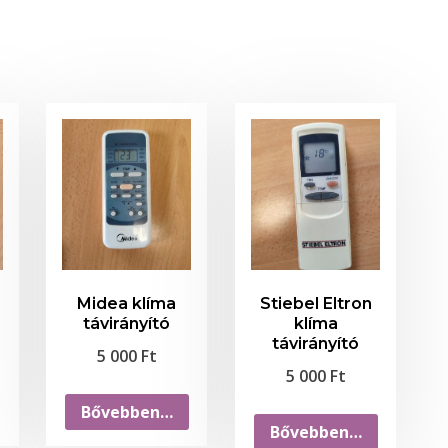
Midea klíma
Stiebel Eltron
távirányító
klíma
távirányító
5 000
Ft
5 000
Ft
Bővebben…
Bővebben…