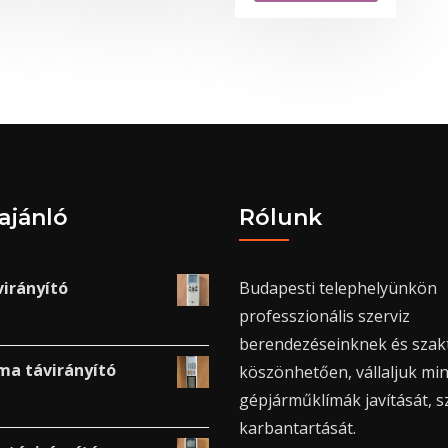
ajánló
Rólunk
virányító
Budapesti telephelyünkön
professzionális szerviz
berendezéseinknek és sza
íma távirányító
köszönhetően, vállaljuk min
gépjárműklímák javítását, s
karbantartását.