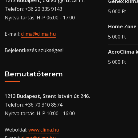
1213 Budapest, Zsilvölgyi utca 11.
Genex klíma
Telefon: +36 20 335 9143
5 000
Ft
Nyitva tartás: H-P 06:00 - 17:00
Home Zone k
E-mail:
clima@clima.hu
5 000
Ft
Bejelentkezés szükséges!
AeroClima k
5 000
Ft
Bemutatóterem
1213 Budapest, Szent István út 246.
Telefon: +36 70 310 8574
Nyitva tartás: H-P 10:00 - 16:00
Weboldal:
www.clima.hu