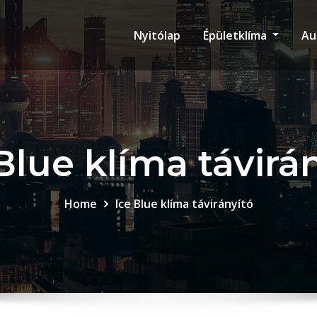
Nyitólap
Épületklíma
Au
Blue klíma távirá
Home
Ice Blue klíma távirányító