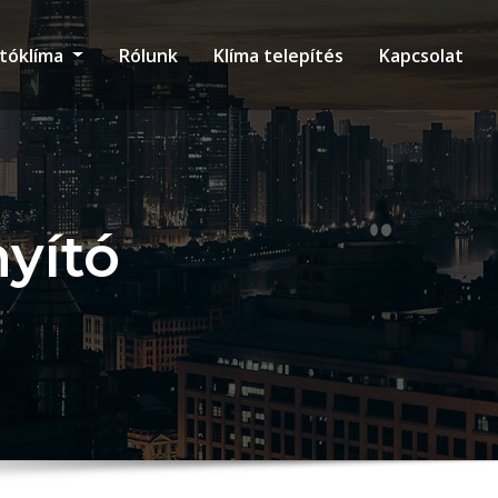
tóklíma
Rólunk
Klíma telepítés
Kapcsolat
nyító