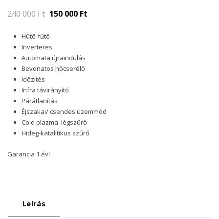
240 000
Ft
150 000
Ft
Hűtő-fűtő
Inverteres
Automata újraindulás
Bevonatos hőcserélő
Időzítés
Infra távirányító
Párátlanítás
Éjszakai/ csendes üzemmód
Cold plazma légszűrő
Hideg-katalitikus szűrő
Garancia 1 év!
Leírás