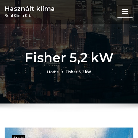
Skip
Használt klíma
to
Reál Klíma Kft.
content
Fisher 5,2 kW
Home
Fisher 5,2 kW
Akció!