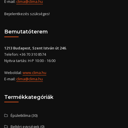
E-mail:
clima@clima.hu
Bejelentkezés szükséges!
Bemutatóterem
1213 Budapest, Szent István út 246.
Telefon: +36 70 310 8574
Nyitva tartás: H-P 10:00 - 16:00
Weboldal:
www.clima.hu
E-mail:
clima@clima.hu
Termékkategóriák
Épületklíma
(30)
Beltéri egységek
(0)