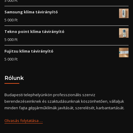
5 000
Ft
Samsung klíma távirányító
5 000
Ft
Tekno point klíma távirányító
5 000
Ft
Fujitsu klíma távirányító
5 000
Ft
Rólunk
Budapesti telephelyünkön professzionális szerviz
berendezéseinknek és szaktudásunknak köszönhetően, vállaljuk
minden fajta gépjárműklímák javítását, szerelését, karbantartását.
Olvasás folytatása …